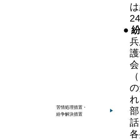
は
2
●
兵
護
会
（
の
れ
苦情処理措置・
部
▶
紛争解決措置
話
各