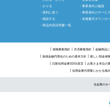
・かりる
・事業者向け融資
・便利に使う
・事業者向けサービ
・相談する
・各種書式ダウンロ
・商品内容説明書一覧
保険募集指針
共済募集指針
金融商品に
地域金融円滑化のための基本方針
新しい預金保
日新信用金庫SDGs宣言
お客さま本位の
信用金庫代理業にかかる掲
当金庫のホ