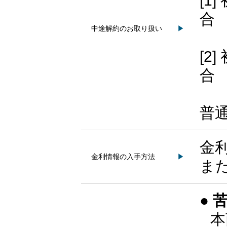
[1
合
中途解約のお取り扱い
▶
解
[2
合
約
普
金
金利情報の入手方法
▶
ま
●
本