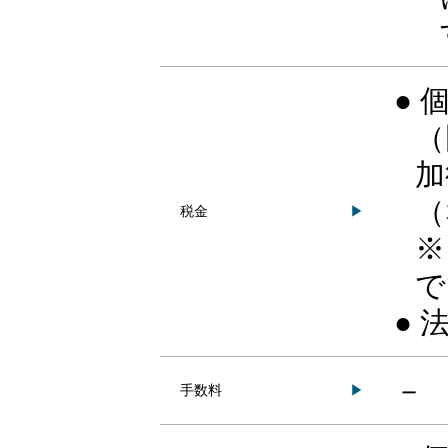
● 
（
加
（
税金
▶
※
で
●
－
手数料
▶