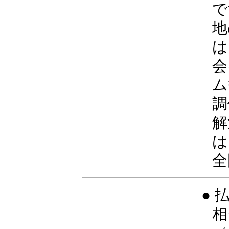
で
地
は
会
ム
調
解
は
全
●
相