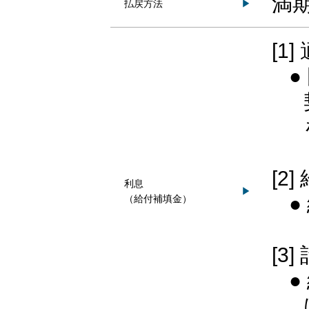
満
払戻方法
▶
[1
●
[2
利息
▶
●
（給付補填金）
[3
●