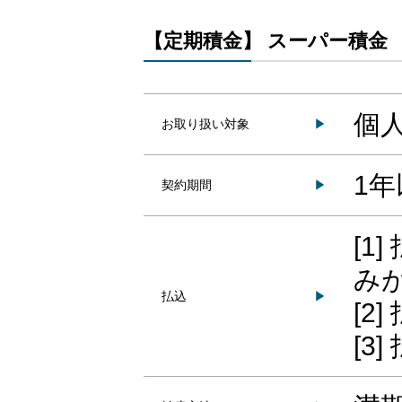
【定期積金】 スーパー積金
個
お取り扱い対象
▶
1年
契約期間
▶
[1
み
払込
▶
[2
[3