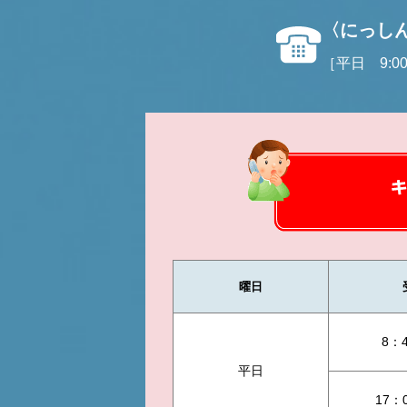
〈にっし
［平日 9:00
曜日
8：
平日
17：