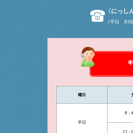
〈にっし
［平日 9:00
曜日
8：
平日
17：