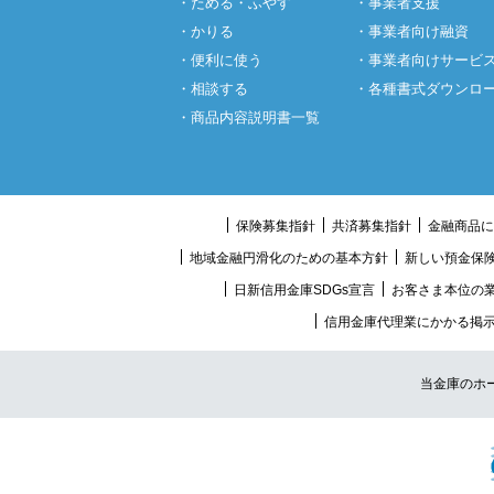
・ためる・ふやす
・事業者支援
・かりる
・事業者向け融資
・便利に使う
・事業者向けサービ
・相談する
・各種書式ダウンロ
・商品内容説明書一覧
保険募集指針
共済募集指針
金融商品に
地域金融円滑化のための基本方針
新しい預金保
日新信用金庫SDGs宣言
お客さま本位の
信用金庫代理業にかかる掲
当金庫のホ