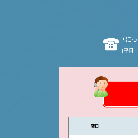
〈にっ
［平日 9
曜日