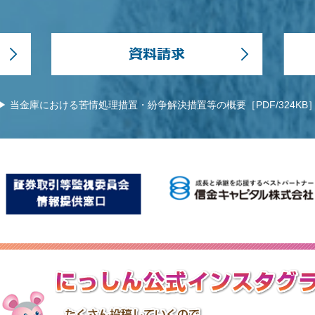
▶ 当金庫における苦情処理措置・紛争解決措置等の概要［PDF/324KB