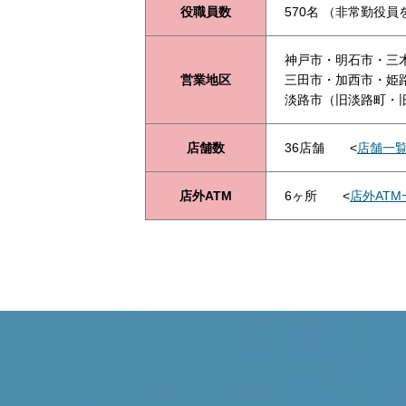
役職員数
570名 （非常勤役員
神戸市・明石市・三
営業地区
三田市・加西市・姫
淡路市（旧淡路町・
店舗数
36店舗 <
店舗一
店外ATM
6ヶ所 <
店外AT