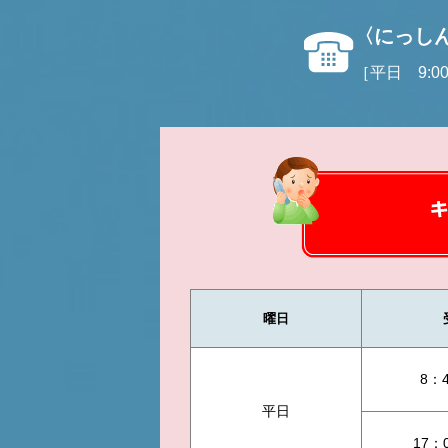
〈にっし
［平日 9:00
曜日
8：
平日
17：