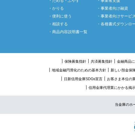
・ためる・ふやす
・事業者支援
・かりる
・事業者向け融資
・便利に使う
・事業者向けサービ
・相談する
・各種書式ダウンロ
・商品内容説明書一覧
保険募集指針
共済募集指針
金融商品に
地域金融円滑化のための基本方針
新しい預金保
日新信用金庫SDGs宣言
お客さま本位の
信用金庫代理業にかかる掲
当金庫のホ