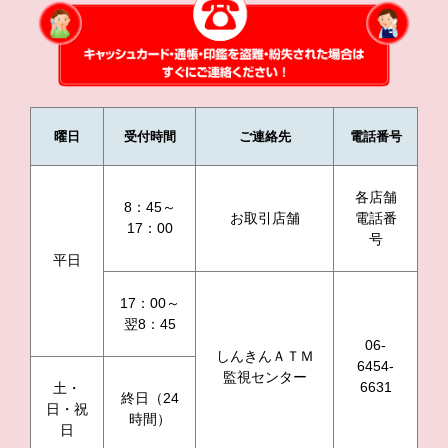
曜日
受付時間
ご連絡先
電話番号
各店舗
8：45～
お取引店舗
電話番
17：00
号
平日
17：00～
翌8：45
06-
しんきんＡＴＭ
6454-
監視センター
6631
土・
終日（24
日・祝
時間）
日